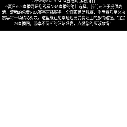
Copyright © 2024 24直播网 版权所有
⭐️夏日⭐24直播网是您观看NBA直播的绝佳选择。我们专注于提供高
清、流畅的免费NBA赛事直播服务，全面覆盖常规赛、季后赛乃至总决
赛等每一场精彩对决。这里能让您零延迟感受赛场上的激情碰撞。锁定
24直播网，畅享不间断的篮球盛宴，点燃您的篮球激情！