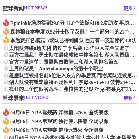
HOT NEWS
篮球新闻
更多
Epic️Jokic场均得到29.8分 12.8个篮板和10.2次助攻 平均三双很容易吗？
1
森林狼在本季度以52分击败了灰熊！一个部分中的21个中有18个！骑着摇头丸的战士第六 湖船不舒服
2
季后赛排名模式:5球队已得到确认 西方有一支悲惨的3-8队
3
4
太阳队连续8场失利 错过了季后赛 1.5亿巨人完全失败了
5
西方在混乱！勇士队在最终成绩中排名第七 湖人队晋级季后赛 火箭向快船送了礼物
6
官方力量清单：雷霆队击败骑士和湖人队排名第五
7
上周的球员：Antetokounmpo的第十个职业
8
雄鹿队连续排名前6位进入东方的季后赛 而老鹰队连续第四年在季后赛中踢球
9
湖人队没有锁定赢得47场胜利！字母36+15+10 波特24+12+8 42胜利以锁定季后赛
10
疯狂的三个前四名战斗：弗拉格的犯规 杜克·布莱克在33秒的惊喜中出现了
HOT VIDEO
篮球录像
更多
04月06日 NBA常规赛 森林狼vs76人 全场录像
1
04月06日 NBA常规赛 独行侠vs快船 全场录像
2
04月06日 NBA常规赛 雄鹿vs热火 全场录像
3
4
04月06日 NCAA终极四强 休斯敦大学vs杜克大学 全场录像